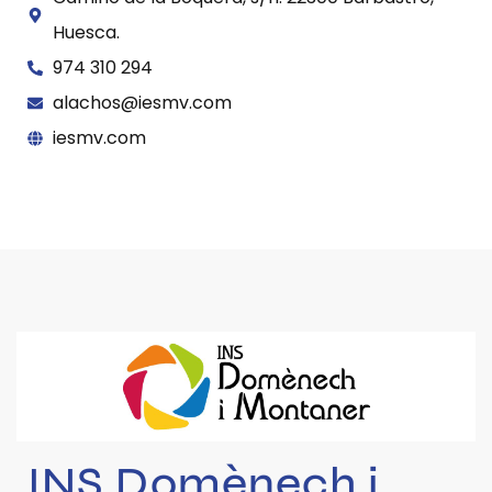
Huesca.
974 310 294
alachos@iesmv.com
iesmv.com
INS Domènech i