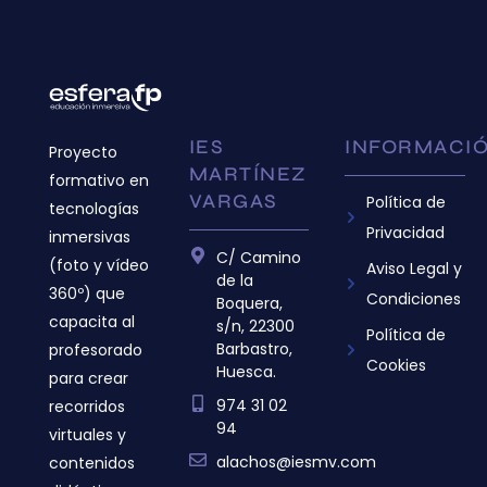
IES
INFORMACI
Proyecto
MARTÍNEZ
formativo en
VARGAS
Política de
tecnologías
Privacidad
inmersivas
C/ Camino
(foto y vídeo
Aviso Legal y
de la
360º) que
Condiciones
Boquera,
capacita al
s/n, 22300
Política de
Barbastro,
profesorado
Cookies
Huesca.
para crear
974 31 02
recorridos
94
virtuales y
alachos@iesmv.com
contenidos