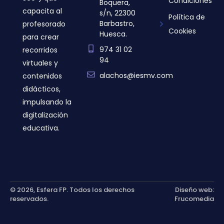
Condiciones
Boquera,
capacita al
s/n, 22300
Política de
Barbastro,
profesorado
Cookies
Huesca.
para crear
974 31 02
recorridos
94
virtuales y
alachos@iesmv.com
contenidos
didácticos,
impulsando la
digitalización
educativa.
© 2026, Esfera FP. Todos los derechos
Diseño web:
reservados.
Frucomedia