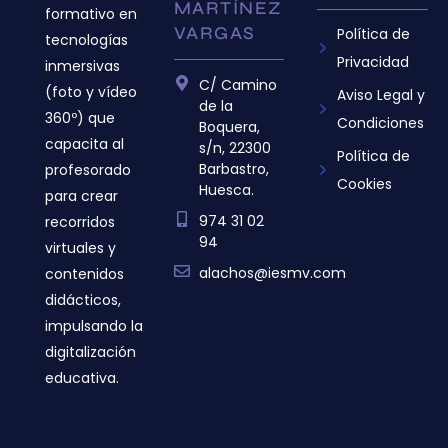
MARTÍNEZ
formativo en
VARGAS
Política de
tecnologías
Privacidad
inmersivas
C/ Camino
(foto y vídeo
Aviso Legal y
de la
360º) que
Condiciones
Boquera,
capacita al
s/n, 22300
Política de
Barbastro,
profesorado
Cookies
Huesca.
para crear
974 31 02
recorridos
94
virtuales y
alachos@iesmv.com
contenidos
didácticos,
impulsando la
digitalización
educativa.