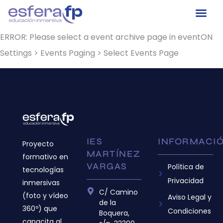
ERROR: Please select a event archive page in eventON
Settings > Events Paging > Select Events Page
IES
INFORMACI
Proyecto
MARTÍNEZ
formativo en
VARGAS
Política de
tecnologías
Privacidad
inmersivas
C/ Camino
(foto y vídeo
Aviso Legal y
de la
360º) que
Condiciones
Boquera,
capacita al