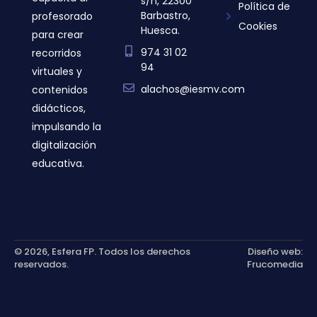
s/n, 22300
Política de
Barbastro,
profesorado
Cookies
Huesca.
para crear
974 31 02
recorridos
94
virtuales y
alachos@iesmv.com
contenidos
didácticos,
impulsando la
digitalización
educativa.
© 2026, Esfera FP. Todos los derechos
Diseño web:
reservados.
Frucomedia