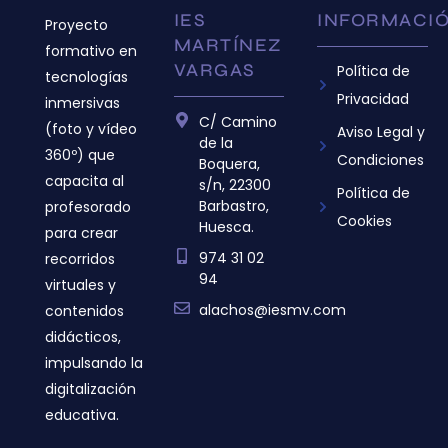
IES
INFORMACI
Proyecto
MARTÍNEZ
formativo en
VARGAS
Política de
tecnologías
Privacidad
inmersivas
C/ Camino
(foto y vídeo
Aviso Legal y
de la
360º) que
Condiciones
Boquera,
capacita al
s/n, 22300
Política de
Barbastro,
profesorado
Cookies
Huesca.
para crear
974 31 02
recorridos
94
virtuales y
alachos@iesmv.com
contenidos
didácticos,
impulsando la
digitalización
educativa.