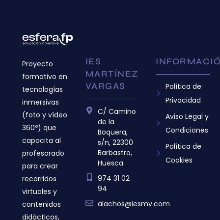
IES
INFORMACI
Proyecto
MARTÍNEZ
formativo en
VARGAS
Política de
tecnologías
Privacidad
inmersivas
C/ Camino
(foto y vídeo
Aviso Legal y
de la
360º) que
Condiciones
Boquera,
capacita al
s/n, 22300
Política de
Barbastro,
profesorado
Cookies
Huesca.
para crear
974 31 02
recorridos
94
virtuales y
alachos@iesmv.com
contenidos
didácticos,