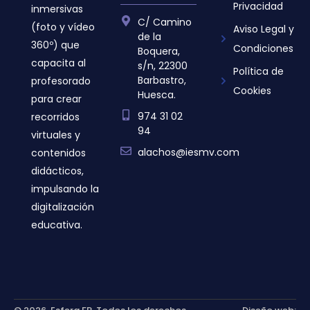
Privacidad
inmersivas
C/ Camino
(foto y vídeo
Aviso Legal y
de la
360º) que
Condiciones
Boquera,
capacita al
s/n, 22300
Política de
Barbastro,
profesorado
Cookies
Huesca.
para crear
974 31 02
recorridos
94
virtuales y
alachos@iesmv.com
contenidos
didácticos,
impulsando la
digitalización
educativa.